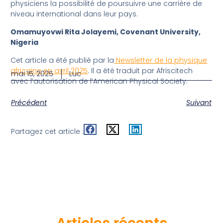
physiciens la possibilité de poursuivre une carrière de
niveau international dans leur pays.
Omamuyovwi Rita Jolayemi, Covenant University,
Nigeria
Cet article a été publié par la
Newsletter de la physique
africaine en avril 2025
. Il a été traduit par Afriscitech
mai 15, 2025
Luc
avec l’autorisation de l’American Physical Society.
Précédent
Suivant
Partagez cet article :