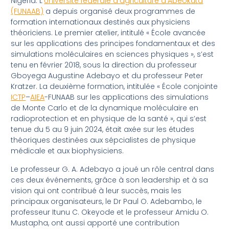
Nigeria. L’
Université fédérale d’agriculture d’Abeokuta
(FUNAAB)
a depuis organisé deux programmes de
formation internationaux destinés aux physiciens
théoriciens. Le premier atelier, intitulé « École avancée
sur les applications des principes fondamentaux et des
simulations moléculaires en sciences physiques », s’est
tenu en février 2018, sous la direction du professeur
Gboyega Augustine Adebayo et du professeur Peter
Kratzer. La deuxième formation, intitulée « École conjointe
ICTP
–
AIEA
-FUNAAB sur les applications des simulations
de Monte Carlo et de la dynamique moléculaire en
radioprotection et en physique de la santé », qui s’est
tenue du 5 au 9 juin 2024, était axée sur les études
théoriques destinées aux sépcialistes de physique
médicale et aux biophysiciens.
Le professeur G. A. Adebayo a joué un rôle central dans
ces deux événements, grâce à son leadership et à sa
vision qui ont contribué à leur succès, mais les
principaux organisateurs, le Dr Paul O. Adebambo, le
professeur Itunu C. Okeyode et le professeur Amidu O.
Mustapha, ont aussi apporté une contribution