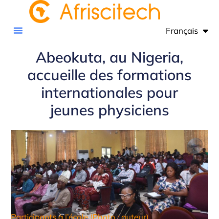
Français
English
Abeokuta, au Nigeria,
accueille des formations
internationales pour
jeunes physiciens
Participants à l’école (Photo : auteur)