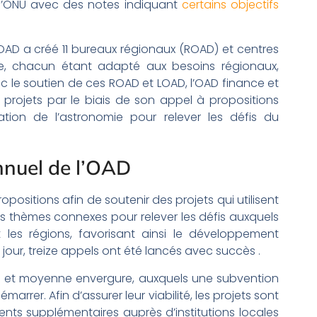
 l’ONU avec des notes indiquant
certains objectifs
’OAD a créé 11 bureaux régionaux (ROAD) et centres
de, chacun étant adapté aux besoins régionaux,
vec le soutien de ces ROAD et LOAD, l’OAD finance et
rojets par le biais de son appel à propositions
sation de l’astronomie pour relever les défis du
nnuel de l’OAD
ositions afin de soutenir des projets qui utilisent
des thèmes connexes pour relever les défis auxquels
les régions, favorisant ainsi le développement
e jour, treize appels ont été lancés avec succès .
te et moyenne envergure, auxquels une subvention
rrer. Afin d’assurer leur viabilité, les projets sont
ts supplémentaires auprès d’institutions locales