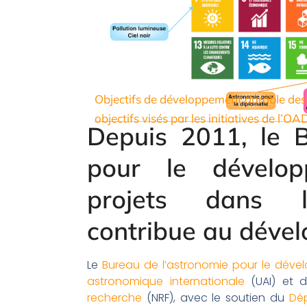
Objectifs de développement durable des
objectifs visés par les initiatives de l’OA
Depuis 2011, le B
pour le dévelop
projets dans le
contribue au déve
Le
Bureau de l’astronomie pour le dév
astronomique internationale
(UAI) et 
recherche
(NRF), avec le soutien du
Dép