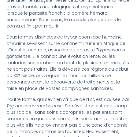
une atteinte du système nerveux central qui entraîne de
graves troubles neurologiques et psychiatriques
lorsque le parasite franchit la barrière hémato-
encéphalique. Sans soins, le malade plonge dans le
coma et finit par mourir.
Deux formes distinctes de trypanosomiase humaine
africaine sévissent sur le continent : l’une en Afrique de
l’Ouest et centrale, associée au parasite
Trypanosoma
gambiense
. Elle connait une évolution lente, où les
malades succombent au bout de plusieurs années s’ils
ne sont pas traités. Elle a dévasté ces régions au début
e
du XX
siècle, provoquant la mort de millions de
personnes avant la découverte de traitements et la
mise en place de vastes campagnes sanitaires.
L’autre forme, qui sévit en Afrique de l’Est, est causée par
Trypanosoma rhodesiense
. Son évolution est beaucoup
plus rapide : sans soins appropriés, les patients sont
emportés en quelques semaines seulement, et d’autant
plus vite s’ils ne proviennent pas d’une zone d’endémie
de la maladie, comme les touristes. Heureusement,