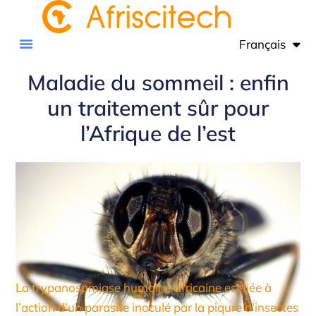
Français
English
Maladie du sommeil : enfin
un traitement sûr pour
l’Afrique de l’est
La trypanosomiase humaine africaine est liée à
l’action d’un parasite inoculé par la piqure d’insectes