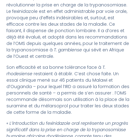
révolutionner la prise en charge de la trypanosomiase.
Le fexinidazole est en effet administrable par voie orale,
provoque peu d’effets indésirables et, surtout, est
efficace contre les deux stades de la maladie. Ce
faisant, il dispense de ponction lombaire. Il a d’ores et
déjà été évalué, et adopté dans les recommandations
de l’OMS depuis quelques années, pour le traitement de
la trypanosomiase à
T. gambiense
qui sévit en Afrique
de l’Ouest et centrale.
Son efficacité et sa bonne tolérance face à
T.
rhodesiense
restaient à établir. C’est chose faite. Un
essai clinique mené sur 46 patients du Malawi et
d’Ouganda – pour lequel l’IRD a assuré la formation des
personnels de santé – a permis de s’en assurer : l’OMS
recommande désormais son utilisation à la place de la
suramine et du mélarsoprol pour traiter les deux stades
de cette forme de la maladie.
«
L’introduction du fexinidazole oral représente un progrès
significatif dans la prise en charge de la trypanosomiase
humaine africaine rhodésienne, compte tenu des