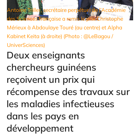
Antoine Triller, secrétaire perpétuel de l’Académie
des Sciences française a remis le prix Christophe
Mérieux à Abdoulaye Touré (au centre) et Alpha
Kabinet Keita (à droite) (Photo : @LeBagou /
UniverSciences)
Deux enseignants
chercheurs guinéens
reçoivent un prix qui
récompense des travaux sur
les maladies infectieuses
dans les pays en
développement